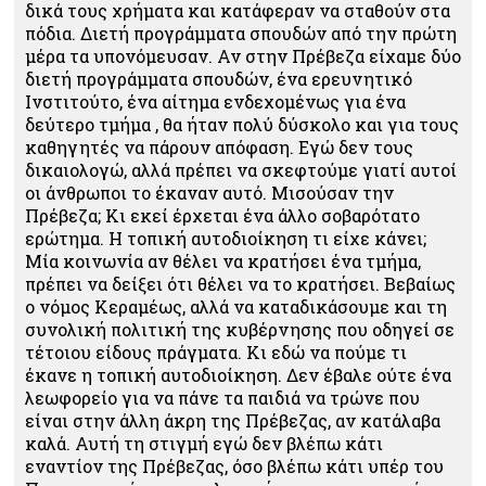
δικά τους χρήματα και κατάφεραν να σταθούν στα
πόδια. Διετή προγράμματα σπουδών από την πρώτη
μέρα τα υπονόμευσαν. Αν στην Πρέβεζα είχαμε δύο
διετή προγράμματα σπουδών, ένα ερευνητικό
Ινστιτούτο, ένα αίτημα ενδεχομένως για ένα
δεύτερο τμήμα , θα ήταν πολύ δύσκολο και για τους
καθηγητές να πάρουν απόφαση. Εγώ δεν τους
δικαιολογώ, αλλά πρέπει να σκεφτούμε γιατί αυτοί
οι άνθρωποι το έκαναν αυτό. Μισούσαν την
Πρέβεζα; Κι εκεί έρχεται ένα άλλο σοβαρότατο
ερώτημα. Η τοπική αυτοδιοίκηση τι είχε κάνει;
Μία κοινωνία αν θέλει να κρατήσει ένα τμήμα,
πρέπει να δείξει ότι θέλει να το κρατήσει. Βεβαίως
ο νόμος Κεραμέως, αλλά να καταδικάσουμε και τη
συνολική πολιτική της κυβέρνησης που οδηγεί σε
τέτοιου είδους πράγματα. Κι εδώ να πούμε τι
έκανε η τοπική αυτοδιοίκηση. Δεν έβαλε ούτε ένα
λεωφορείο για να πάνε τα παιδιά να τρώνε που
είναι στην άλλη άκρη της Πρέβεζας, αν κατάλαβα
καλά. Αυτή τη στιγμή εγώ δεν βλέπω κάτι
εναντίον της Πρέβεζας, όσο βλέπω κάτι υπέρ του