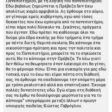
Πανεπιστημίου, με τη λογική του πανεπιστημίου.
Εδώ βεβαίως ζημιώνεται η Πρέβεζα δεν έχω
απολύτως καμία αμφιβολία. Ας έρθουμε στο αύριο,
αν γίνουμε εμείς κυβέρνηση, εγώ από τόσες
δεκαετίες που έχω εμπειρία από τα πανεπιστήμια,
είναι πάρα πολύ δύσκολο να…ξεκάνεις, πράγματα
που έγιναν. Εδώ πρέπει να καθίσουμε όλοι να
δούμε μία έδρα σχολής με δύο τμήματα; ένα τμήμα
με πέντε διετή; Θερινά σχολεία; Να κάνουμε ένα
οικοσύστημα-πρόταση και προς την πολιτεία και
προς το Πανεπιστήμιο, μπορείτε να το σηκώσετε
αυτό; Να το κάνουμε στην Πρέβεζα. Το λέω γιατί
δεν θέλω να θεωρήσετε έναν λαϊκισμό ότι θα γίνει,
θα το φέρουμε πίσω. Είναι μια ευκαιρία για μας εδώ
τοπικά, εγώ το έχω πει είμαι πάντα στη διάθεσή
σας, να έρθουμε να σχεδιάσουμε την επόμενη μέρα
με τρόπο ρεαλιστικό αλλά και αναπτυξιακό. Έχουμε
πολλές δυνατότητες εδώ. Εγώ είμαι στη διάθεσή
σας να έρθω να δουλέψουμε μερόνυχτα για να το
κάνουμε” υπογράμμισε μεταξύ άλλων ο πρώην
υπουργός παιδείας Κώστας Γαβρόγλου.