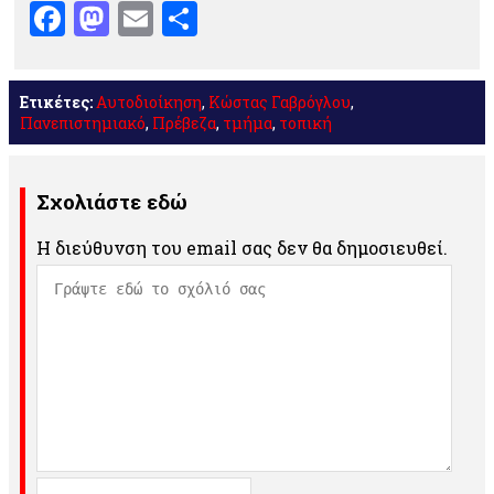
Facebook
Mastodon
Email
Μοιραστείτε
Ετικέτες:
Αυτοδιοίκηση
,
Κώστας Γαβρόγλου
,
Πανεπιστημιακό
,
Πρέβεζα
,
τμήμα
,
τοπική
Σχολιάστε εδώ
Η διεύθυνση του email σας δεν θα δημοσιευθεί.