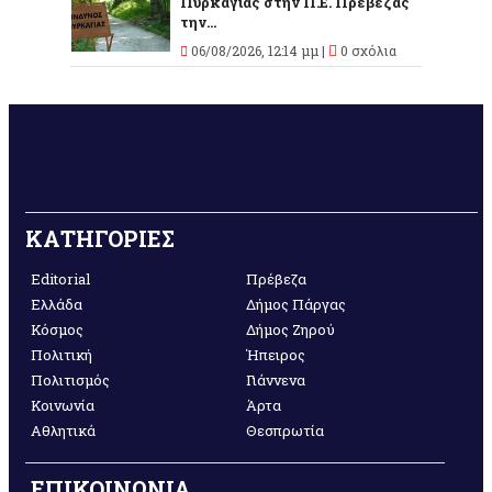
Πυρκαγιάς στην Π.Ε. Πρέβεζας
την...
06/08/2026, 12:14 μμ |
0 σχόλια
ΚΑΤΗΓΟΡΙΕΣ
Editorial
Πρέβεζα
Ελλάδα
Δήμος Πάργας
Κόσμος
Δήμος Ζηρού
Πολιτική
Ήπειρος
Πολιτισμός
Γιάννενα
Κοινωνία
Άρτα
Αθλητικά
Θεσπρωτία
ΕΠΙΚΟΙΝΩΝΙΑ