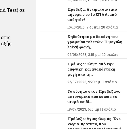
Πρέβεζα: Αντιρατσιστικό
id Test) σε
μήνυμα στο 1ο ΕΠΑΛ, από
μαθητές!
15/10/2015, 7:46 πμ |
20 σχόλια
Κηδεύτηκε με δαπάνη του
 στις
γραφείου τελετών: Η μεγάλη
 εξής
λαϊκή φωνή,...
05/08/2023, 3:15 μμ |
10 σχόλια
Πρέβεζα: Θλίψη από την
ξαφνική και αναπάντεχη
φυγή από τη...
26/07/2023, 9:29 πμ |
1 σχόλιο
Τα εύσημα στον Πρεβεζάνο
αστυνομικό που έσωσε το
μικρό παιδί...
18/07/2023, 6:15 μμ |
1 σχόλιο
Πρέβεζα: Άγιος Θωμάς: Ένα
χωριό-πρότυπο, που