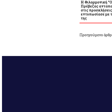
Η Φιλαρμονική “
Πρέβεζας ανταπ
στις προσκλήσεις
εντυπωσίασε με 
της
Προηγούμενο άρθρ