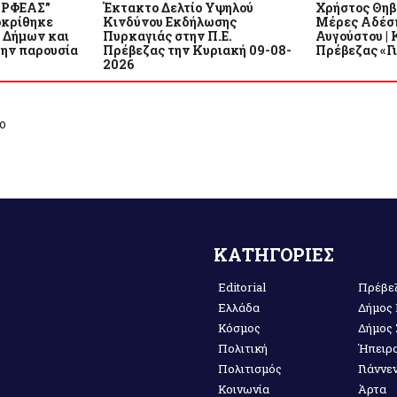
ΟΡΦΕΑΣ”
Έκτακτο Δελτίο Υψηλού
Χρήστος Θηβα
οκρίθηκε
Κινδύνου Εκδήλωσης
Μέρες Αδέσπ
 Δήμων και
Πυρκαγιάς στην Π.Ε.
Αυγούστου |
την παρουσία
Πρέβεζας την Κυριακή 09-08-
Πρέβεζας «Γ
2026
ο
ΚΑΤΗΓΟΡΙΕΣ
Editorial
Πρέβε
Ελλάδα
Δήμος
Κόσμος
Δήμος
Πολιτική
Ήπειρ
Πολιτισμός
Γιάννε
Κοινωνία
Άρτα