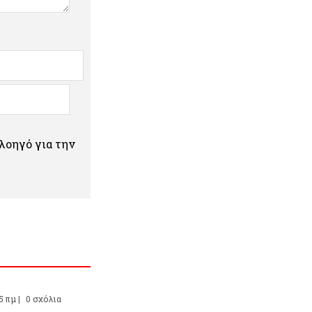
πλοηγό για την
5 πμ |
0 σχόλια