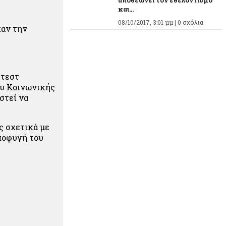
αποθεώνει τον εθελοντισμό
και...
08/10/2017, 3:01 μμ |
0 σχόλια
καν την
 τεστ
ου Κοινωνικής
στεί να
ς σχετικά με
ποφυγή του