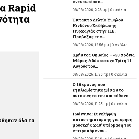
εντυπωσίασε...
ια Rapid
08/08/2026, 2:26 μμ |
0 σχόλια
νότητα
Έκτακτο Δελτίο Υψηλού
Κινδύνου Εκδήλωσης
Πυρκαγιάς στην Π.Ε.
Πρέβεζας την...
08/08/2026, 12:56 μμ |
0 σχόλια
Χρήστος Θηβαίος – «30 χρόνια
Μέρες Αδέσποτες» Τρίτη 11
Αυγούστου...
08/08/2026, 11:35 πμ |
0 σχόλια
O 16χρονος που
εγκλωβίστηκε μέσα στο
αυτοκίνητο του και πέθανε...
08/08/2026, 11:25 πμ |
0 σχόλια
Ιωάννινα: Συνελήφθη
καταστηματάρχης για χρήση
ιώθηκαν όλα τα
μουσικής καθ’ υπέρβαση του
επιτρεπόμενου...
08/08/2026, 11:16 πμ |
0 σχόλια