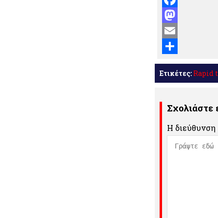
Facebook
Mastodon
Email
Μοιραστείτε
Ετικέτες:
Rapid t
Σχολιάστε
Η διεύθυνση 