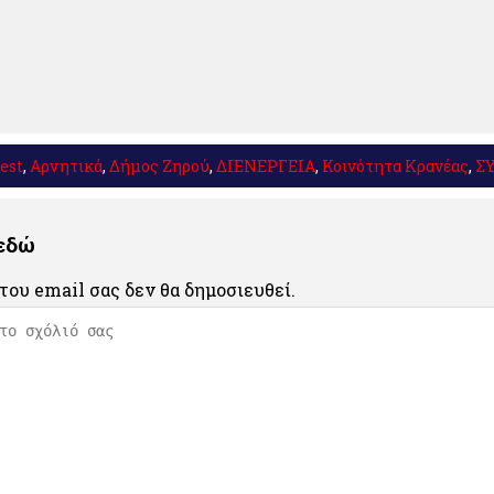
est
,
Αρνητικά
,
Δήμος Ζηρού
,
ΔΙΕΝΕΡΓΕΙΑ
,
Κοινότητα Κρανέας
,
Σ
 εδώ
του email σας δεν θα δημοσιευθεί.