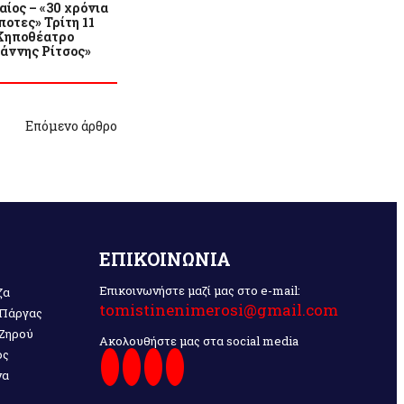
ίος – «30 χρόνια
οτες» Τρίτη 11
 Κηποθέατρο
ιάννης Ρίτσος»
Επόμενο άρθρο
ΕΠΙΚΟΙΝΩΝΙΑ
Επικοινωνήστε μαζί μας στο e-mail:
ζα
tomistinenimerosi@gmail.com
 Πάργας
 Ζηρού
Ακολουθήστε μας στα social media
ος
να