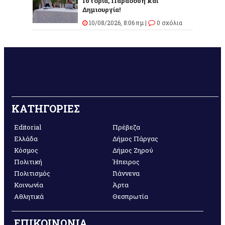
Ιστορία, Παράδοση και
Δημιουργία!
10/08/2026, 8:06 πμ |
0 σχόλια
ΚΑΤΗΓΟΡΙΕΣ
Editorial
Πρέβεζα
Ελλάδα
Δήμος Πάργας
Κόσμος
Δήμος Ζηρού
Πολιτική
Ήπειρος
Πολιτισμός
Γιάννενα
Κοινωνία
Άρτα
Αθλητικά
Θεσπρωτία
ΕΠΙΚΟΙΝΩΝΙΑ