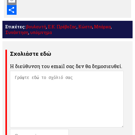
Mastodon
Email
Μοιραστείτε
Ετικέτες:
βουλευτή
,
Ε.Κ. Πρέβεζας
,
Κώστα
,
Μπάρκα
,
Συνάντηση
,
υπόμνημα
Σχολιάστε εδώ
Η διεύθυνση του email σας δεν θα δημοσιευθεί.