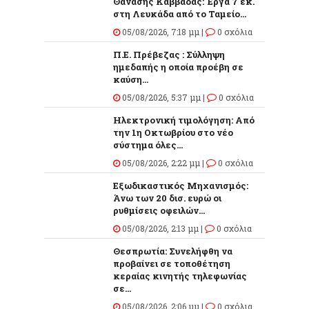
Θανάσης Καββαδάς: Έργα 7 εκ.
στη Λευκάδα από το Ταμείο...
05/08/2026, 7:18 μμ |
0 σχόλια
Π.Ε. Πρέβεζας : Σύλληψη
ημεδαπής η οποία προέβη σε
καύση...
05/08/2026, 5:37 μμ |
0 σχόλια
Ηλεκτρονική τιμολόγηση: Από
την 1η Οκτωβρίου στο νέο
σύστημα όλες...
05/08/2026, 2:22 μμ |
0 σχόλια
Εξωδικαστικός Μηχανισμός:
Άνω των 20 δισ. ευρώ οι
ρυθμίσεις οφειλών...
05/08/2026, 2:13 μμ |
0 σχόλια
Θεσπρωτία: Συνελήφθη να
προβαίνει σε τοποθέτηση
κεραίας κινητής τηλεφωνίας
σε...
05/08/2026, 2:06 μμ |
0 σχόλια