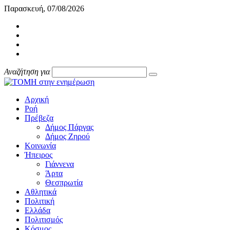
Παρασκευή, 07/08/2026
Αναζήτηση για
Αρχική
Ροή
Πρέβεζα
Δήμος Πάργας
Δήμος Ζηρού
Κοινωνία
Ήπειρος
Γιάννενα
Άρτα
Θεσπρωτία
Αθλητικά
Πολιτική
Ελλάδα
Πολιτισμός
Κόσμος