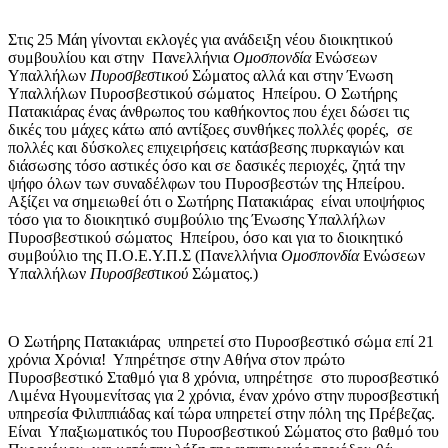
Στις 25 Μάη γίνονται εκλογές για ανάδειξη νέου διοικητικού
συμβουλίου και στην Πανελλήνια
Ομοσπονδία
Ενώσεων
Υπαλλήλων
Πυροσβεστικού
Σώματος αλλά και στην Ένωση
Υπαλλήλων Πυροσβεστικού σώματος Ηπείρου. Ο Σωτήρης
Πατακιάρας ένας άνθρωπος του καθήκοντος που έχει δώσει τις
δικές του μάχες κάτω από αντίξοες συνθήκες πολλές φορές, σε
πολλές και δύσκολες επιχειρήσεις κατάσβεσης πυρκαγιών και
διάσωσης τόσο αστικές όσο και σε δασικές περιοχές, ζητά την
ψήφο όλων των συναδέλφων του Πυροσβεστών της Ηπείρου.
Αξίζει να σημειωθεί ότι ο Σωτήρης Πατακιάρας είναι υποψήφιος
τόσο για το διοικητικό συμβούλιο της Ένωσης Υπαλλήλων
Πυροσβεστικού σώματος Ηπείρου, όσο και για το διοικητικό
συμβούλιο της Π.Ο.Ε.Υ.Π.Σ (Πανελλήνια
Ομοσπονδία
Ενώσεων
Υπαλλήλων
Πυροσβεστικού
Σώματος.)
Ο Σωτήρης Πατακιάρας υπηρετεί στο Πυροσβεστικό σώμα επί 21
χρόνια Χρόνια! Υπηρέτησε στην Αθήνα στον πρώτο
Πυροσβεστικό Σταθμό για 8 χρόνια, υπηρέτησε στο πυροσβεστικό
Λιμένα Ηγουμενίτσας για 2 χρόνια, έναν χρόνο στην πυροσβεστική
υπηρεσία Φιλιππιάδας καί τώρα υπηρετεί στην πόλη της Πρέβεζας.
Είναι Υπαξιωματικός του Πυροσβεστικού Σώματος στο βαθμό του