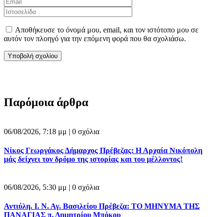
Αποθήκευσε το όνομά μου, email, και τον ιστότοπο μου σε
αυτόν τον πλοηγό για την επόμενη φορά που θα σχολιάσω.
Παρόμοια άρθρα
06/08/2026, 7:18 μμ |
0 σχόλια
Νίκος Γεωργάκος Δήμαρχος Πρέβεζας: Η Αρχαία Νικόπολη
μάς δείχνει τον δρόμο της ιστορίας και του μέλλοντος!
06/08/2026, 5:30 μμ |
0 σχόλια
Αντιύλη. Ι. Ν. Αγ. Βασιλείου Πρέβεζα: ΤΟ ΜΗΝΥΜΑ ΤΗΣ
ΠΑΝΑΓΙΑΣ π. Δημητρίου Μπόκου