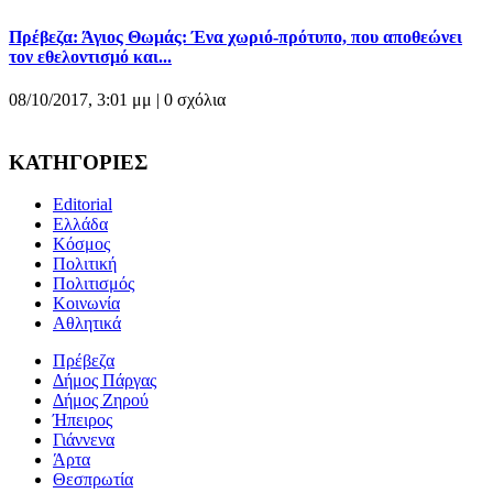
Πρέβεζα: Άγιος Θωμάς: Ένα χωριό-πρότυπο, που αποθεώνει
τον εθελοντισμό και...
08/10/2017, 3:01 μμ |
0 σχόλια
ΚΑΤΗΓΟΡΙΕΣ
Editorial
Ελλάδα
Κόσμος
Πολιτική
Πολιτισμός
Κοινωνία
Αθλητικά
Πρέβεζα
Δήμος Πάργας
Δήμος Ζηρού
Ήπειρος
Γιάννενα
Άρτα
Θεσπρωτία