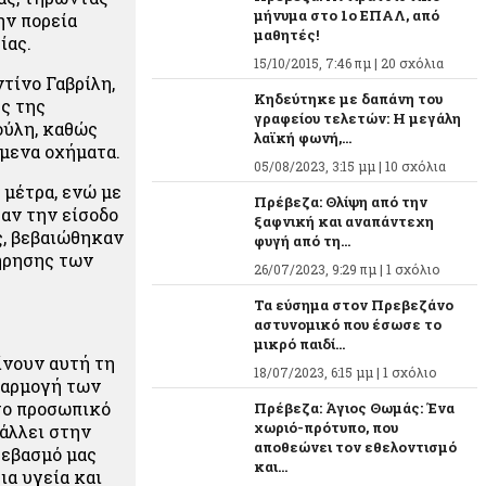
μήνυμα στο 1ο ΕΠΑΛ, από
ην πορεία
μαθητές!
ίας.
15/10/2015, 7:46 πμ |
20 σχόλια
τίνο Γαβρίλη,
Κηδεύτηκε με δαπάνη του
ς της
γραφείου τελετών: Η μεγάλη
ούλη, καθώς
λαϊκή φωνή,...
μενα οχήματα.
05/08/2023, 3:15 μμ |
10 σχόλια
 μέτρα, ενώ με
Πρέβεζα: Θλίψη από την
αν την είσοδο
ξαφνική και αναπάντεχη
ς, βεβαιώθηκαν
φυγή από τη...
τήρησης των
26/07/2023, 9:29 πμ |
1 σχόλιο
Τα εύσημα στον Πρεβεζάνο
αστυνομικό που έσωσε το
μικρό παιδί...
ίνουν αυτή τη
18/07/2023, 6:15 μμ |
1 σχόλιο
εφαρμογή των
στο προσωπικό
Πρέβεζα: Άγιος Θωμάς: Ένα
χωριό-πρότυπο, που
άλλει στην
αποθεώνει τον εθελοντισμό
σεβασμό μας
και...
ια υγεία και