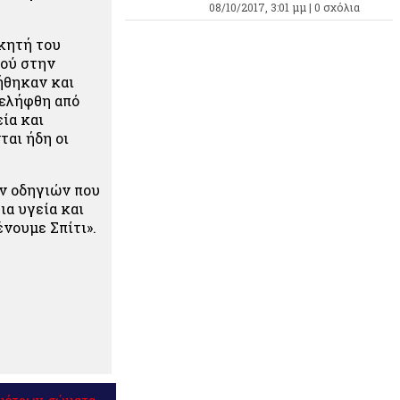
08/10/2017, 3:01 μμ |
0 σχόλια
κητή του
ϊού στην
ήθηκαν και
ρελήφθη από
ία και
αι ήδη οι
ν οδηγιών που
ια υγεία και
νουμε Σπίτι».