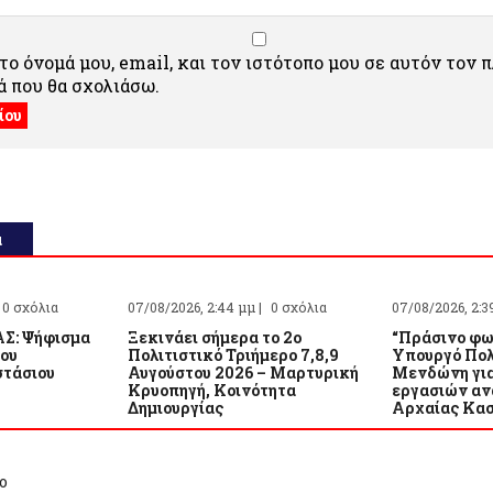
ο όνομά μου, email, και τον ιστότοπο μου σε αυτόν τον 
 που θα σχολιάσω.
α
0 σχόλια
07/08/2026, 2:44 μμ |
0 σχόλια
07/08/2026, 2:3
Σ: Ψήφισμα
Ξεκινάει σήμερα το 2ο
“Πράσινο φω
του
Πολιτιστικό Τριήμερο 7,8,9
Υπουργό Πολ
τάσιου
Αυγούστου 2026 – Μαρτυρική
Μενδώνη για
Κρυοπηγή, Κοινότητα
εργασιών αν
Δημιουργίας
Αρχαίας Κα
ο