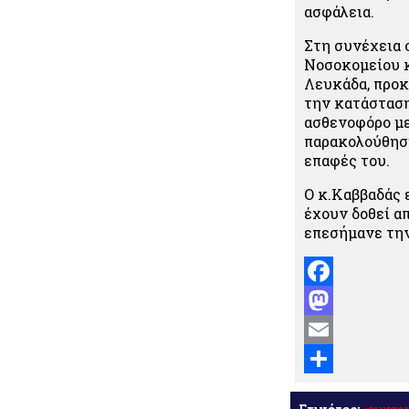
ασφάλεια.
Στη συνέχεια 
Νοσοκομείου κ
Λευκάδα, προκ
την κατάσταση
ασθενοφόρο με
παρακολούθηση
επαφές του.
Ο κ.Καββαδάς 
έχουν δοθεί α
επεσήμανε την
Facebook
Mastodon
Email
Μοιραστείτε