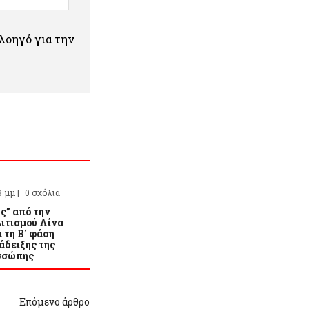
πλοηγό για την
9 μμ |
0 σχόλια
ς” από την
ιτισμού Λίνα
 τη Β΄ φάση
άδειξης της
σσώπης
Επόμενο άρθρο