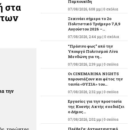
Παμπουκίδη
ή στα
07/08/2026, 6:08 μμ |
0 σχόλια
 των
Ξεκινάει σήμερα το 2ο
Πολιτιστικό Τριήμερο 7,8,9
Αυγούστου 2026 –...
07/08/2026, 2:44 μμ |
0 σχόλια
“Πράσινο φως” από την
Υπουργό Πολιτισμού Λίνα
Μενδώνη για τη...
07/08/2026, 2:39 μμ |
0 σχόλια
Οι CINEMARINA NIGHTS
παρουσιάζουν και φέτος την
ταινία «ΘΥΣΙΑ» του...
ια την
07/08/2026, 2:32 μμ |
0 σχόλια
Εργασίες για την προστασία
της Κυανής Ακτής σχεδιάζει
ο Δήμος...
07/08/2026, 2:02 μμ |
0 σχόλια
άς, τηρώντας
Πρέβεζα: Αντιρατσιστικό