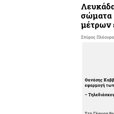
Λευκάδα
σώματα 
μέτρων 
Σπύρος Πλέουρα
Θανάσης Καββ
εφαρμογή των
– Τηλεδιάσκε
Στη Γέφυρα βρ