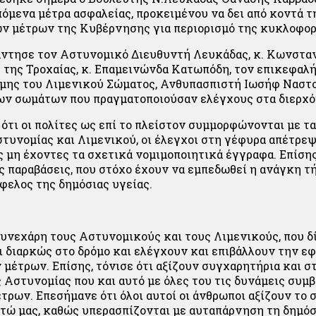
πόμενα μέτρα ασφαλείας, προκειμένου να δει από κοντά τ
ν μέτρων της Κυβέρνησης για περιορισμό της κυκλοφορ
ντησε τον Αστυνομικό Διευθυντή Λευκάδας, κ. Κωνσταν
 της Τροχαίας, κ. Επαμεινώνδα Κατωπόδη, τον επικεφαλή
μης του Λιμενικού Σώματος, Ανθυπασπιστή Ιωσήφ Ναστ
ων σωμάτων που πραγματοποιούσαν ελέγχους στα διερχό
ότι οι πολίτες ως επί το πλείστον συμμορφώνονται με τα
τυνομίας και Λιμενικού, οι έλεγχοι στη γέφυρα απέτρεψ
ς μη έχοντες τα σχετικά νομιμοποιητικά έγγραφα. Επίση
ές παραβάσεις, που στόχο έχουν να εμπεδωθεί η ανάγκη 
φελος της δημόσιας υγείας.
υνεχάρη τους Αστυνομικούς και τους Λιμενικούς, που δ
αι διαρκώς στο δρόμο και ελέγχουν και επιβάλλουν την 
 μέτρων. Επίσης, τόνισε ότι αξίζουν συγχαρητήρια και 
 Αστυνομίας που και αυτό με όλες του τις δυνάμεις συμβ
τρων. Επεσήμανε ότι όλοι αυτοί οι άνθρωποι αξίζουν το 
στώ μας, καθώς υπερασπίζονται με αυταπάρνηση τη δημόσ