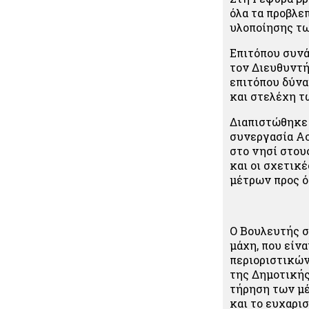
όλα τα προβλε
υλοποίησης τω
Επιτόπου συνά
τον Διευθυντή
επιτόπου δύνα
και στελέχη τ
Διαπιστώθηκε 
συνεργασία Ασ
στο νησί στου
και οι σχετικ
μέτρων προς ό
Ο Βουλευτής σ
μάχη, που είν
περιοριστικών
της Δημοτικής
τήρηση των μέ
και το ευχαρι