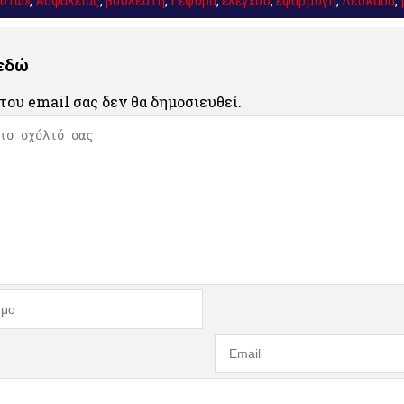
ιστώ»
,
Ασφάλειας
,
βουλευτή
,
Γέφυρα
,
ελέγχου
,
εφαρμογή
,
Λευκάδα
,
 εδώ
του email σας δεν θα δημοσιευθεί.