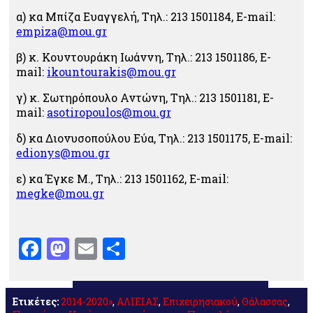
α) κα Μπίζα Ευαγγελή, Τηλ.: 213 1501184, E-mail:
empiza@mou.gr
β) κ. Κουντουράκη Ιωάννη, Τηλ.: 213 1501186, E-
mail:
ikountourakis@mou.gr
γ) κ. Σωτηρόπουλο Αντώνη, Τηλ.: 213 1501181, E-
mail:
asotiropoulos@mou.gr
δ) κα Διονυσοπούλου Εύα, Τηλ.: 213 1501175, E-mail:
edionys@mou.gr
ε) κα Έγκε Μ., Τηλ.: 213 1501162, E-mail:
megke@mou.gr
Facebook
Mastodon
Email
Μοιραστείτε
Ετικέτες:
2014-2020»
,
ΑΛΙΕΙΑΣ
,
Επιχειρησιακού
,
Θάλασσας
,