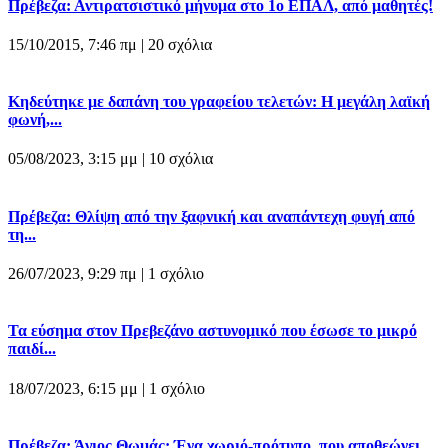
Πρέβεζα: Αντιρατσιστικό μήνυμα στο 1ο ΕΠΑΛ, από μαθητές!
15/10/2015, 7:46 πμ |
20 σχόλια
Κηδεύτηκε με δαπάνη του γραφείου τελετών: Η μεγάλη λαϊκή
φωνή,...
05/08/2023, 3:15 μμ |
10 σχόλια
Πρέβεζα: Θλίψη από την ξαφνική και αναπάντεχη φυγή από
τη...
26/07/2023, 9:29 πμ |
1 σχόλιο
Τα εύσημα στον Πρεβεζάνο αστυνομικό που έσωσε το μικρό
παιδί...
18/07/2023, 6:15 μμ |
1 σχόλιο
Πρέβεζα: Άγιος Θωμάς: Ένα χωριό-πρότυπο, που αποθεώνει