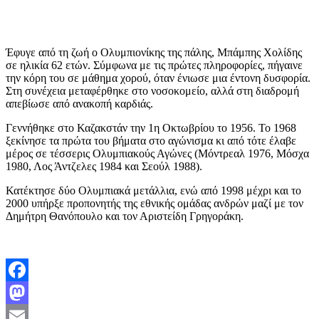
Έφυγε από τη ζωή ο Ολυμπιονίκης της πάλης, Μπάμπης Χολίδης
σε ηλικία 62 ετών. Σύμφωνα με τις πρώτες πληροφορίες, πήγαινε
την κόρη του σε μάθημα χορού, όταν ένιωσε μια έντονη δυσφορία.
Στη συνέχεια μεταφέρθηκε στο νοσοκομείο, αλλά στη διαδρομή
απεβίωσε από ανακοπή καρδιάς.
Γεννήθηκε στο Καζακστάν την 1η Οκτωβρίου το 1956. Το 1968
ξεκίνησε τα πρώτα του βήματα στο αγώνισμα κι από τότε έλαβε
μέρος σε τέσσερις Ολυμπιακούς Αγώνες (Μόντρεαλ 1976, Μόσχα
1980, Λος Άντζελες 1984 και Σεούλ 1988).
Κατέκτησε δύο Ολυμπιακά μετάλλια, ενώ από 1998 μέχρι και το
2000 υπήρξε προπονητής της εθνικής ομάδας ανδρών μαζί με τον
Δημήτρη Θανόπουλο και τον Αριστείδη Γρηγοράκη.
Facebook
Mastodon