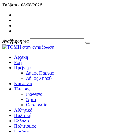
Σάββατο, 08/08/2026
Αναζήτηση για
Αρχική
Ροή
Πρέβεζα
Δήμος Πάργας
Δήμος Ζηρού
Κοινωνία
Ήπειρος
Γιάννενα
Άρτα
Θεσπρωτία
Αθλητικά
Πολιτική
Ελλάδα
Πολιτισμός
Κόσμος