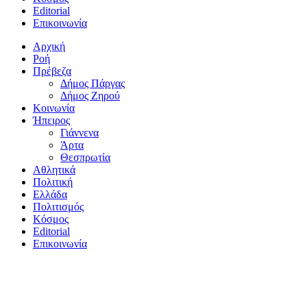
Editorial
Επικοινωνία
Αρχική
Ροή
Πρέβεζα
Δήμος Πάργας
Δήμος Ζηρού
Κοινωνία
Ήπειρος
Γιάννενα
Άρτα
Θεσπρωτία
Αθλητικά
Πολιτική
Ελλάδα
Πολιτισμός
Κόσμος
Editorial
Επικοινωνία