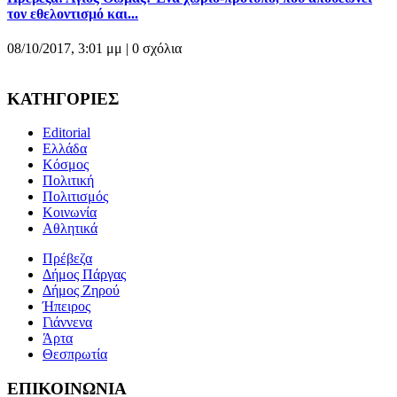
τον εθελοντισμό και...
08/10/2017, 3:01 μμ |
0 σχόλια
ΚΑΤΗΓΟΡΙΕΣ
Editorial
Ελλάδα
Κόσμος
Πολιτική
Πολιτισμός
Κοινωνία
Αθλητικά
Πρέβεζα
Δήμος Πάργας
Δήμος Ζηρού
Ήπειρος
Γιάννενα
Άρτα
Θεσπρωτία
ΕΠΙΚΟΙΝΩΝΙΑ