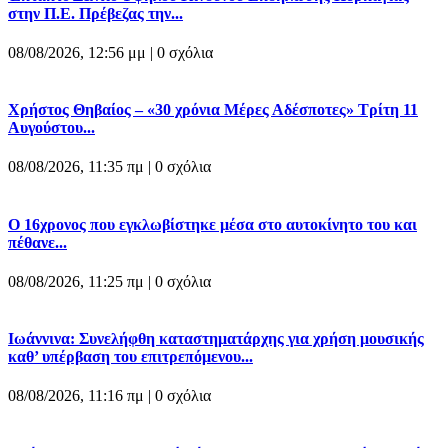
στην Π.Ε. Πρέβεζας την...
08/08/2026, 12:56 μμ |
0 σχόλια
Χρήστος Θηβαίος – «30 χρόνια Μέρες Αδέσποτες» Τρίτη 11
Αυγούστου...
08/08/2026, 11:35 πμ |
0 σχόλια
O 16χρονος που εγκλωβίστηκε μέσα στο αυτοκίνητο του και
πέθανε...
08/08/2026, 11:25 πμ |
0 σχόλια
Ιωάννινα: Συνελήφθη καταστηματάρχης για χρήση μουσικής
καθ’ υπέρβαση του επιτρεπόμενου...
08/08/2026, 11:16 πμ |
0 σχόλια