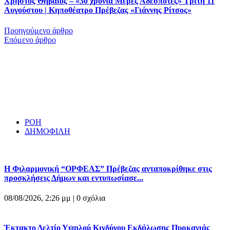
Χρήστος Θηβαίος – «30 χρόνια Μέρες Αδέσποτες» Τρίτη 11
Αυγούστου | Κηποθέατρο Πρέβεζας «Γιάννης Ρίτσος»
Προηγούμενο άρθρο
Επόμενο άρθρο
ΡΟΗ
ΔΗΜΟΦΙΛΗ
Η Φιλαρμονική “ΟΡΦΕΑΣ” Πρέβεζας ανταποκρίθηκε στις
προσκλήσεις Δήμων και εντυπωσίασε...
08/08/2026, 2:26 μμ |
0 σχόλια
Έκτακτο Δελτίο Υψηλού Κινδύνου Εκδήλωσης Πυρκαγιάς