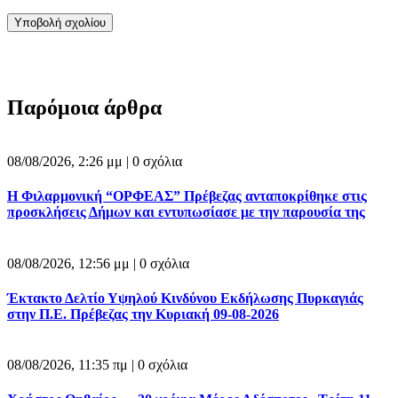
Παρόμοια άρθρα
08/08/2026, 2:26 μμ |
0 σχόλια
Η Φιλαρμονική “ΟΡΦΕΑΣ” Πρέβεζας ανταποκρίθηκε στις
προσκλήσεις Δήμων και εντυπωσίασε με την παρουσία της
08/08/2026, 12:56 μμ |
0 σχόλια
Έκτακτο Δελτίο Υψηλού Κινδύνου Εκδήλωσης Πυρκαγιάς
στην Π.Ε. Πρέβεζας την Κυριακή 09-08-2026
08/08/2026, 11:35 πμ |
0 σχόλια